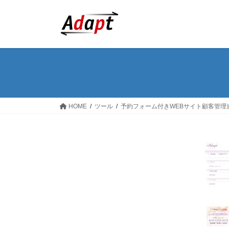
コ
ナ
ン
ビ
テ
ゲ
ン
ー
ツ
シ
へ
ョ
ス
ン
キ
に
ッ
移
HOME
ツール
予約フォーム付きWEBサイト顧客管理
プ
動